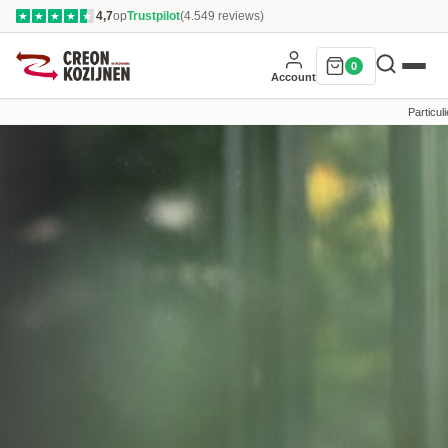
4,7
op
Trustpilot
(4.549 reviews)
★
★
★
★
★
0
Account
Particuli