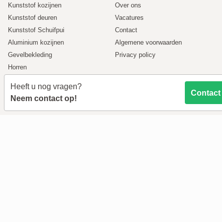
Kunststof kozijnen
Over ons
Kunststof deuren
Vacatures
Kunststof Schuifpui
Contact
Aluminium kozijnen
Algemene voorwaarden
Gevelbekleding
Privacy policy
Horren
Onderdelen
Heeft u nog vragen?
Contact
Klantenservice
Neem contact op!
Maatwerk
Bestellingen
Creon online
Bestelinformatie
Rolluiken
Betalen
Levering
Retouren
Klantenservice