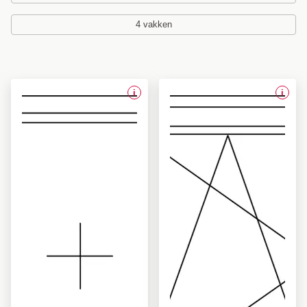
4 vakken
i
i