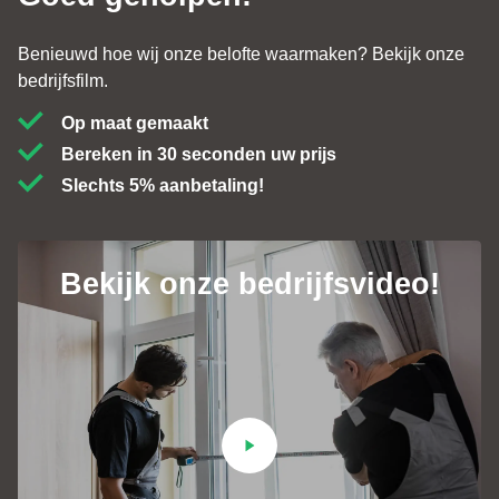
Benieuwd hoe wij onze belofte waarmaken? Bekijk onze
bedrijfsfilm.
Op maat gemaakt
Bereken in 30 seconden uw prijs
Slechts 5% aanbetaling!
Bekijk onze bedrijfsvideo!
Contact
+31 (0)184 - 76 07 60