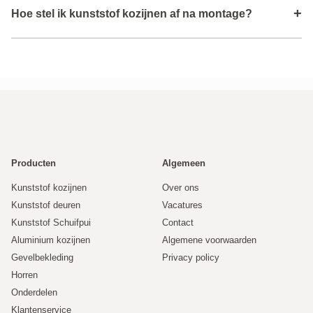
+
Hoe stel ik kunststof kozijnen af na montage?
afstellen en onderhoud zijn beschikbaar via de
veelgestelde vragen en technische pagina’s.
Na montage kunnen ramen en deuren worden afgesteld
zodat ze soepel openen en sluiten. Hiervoor zijn duidelijke
afstelinstructies beschikbaar.
Producten
Algemeen
Kunststof kozijnen
Over ons
Kunststof deuren
Vacatures
Kunststof Schuifpui
Contact
Aluminium kozijnen
Algemene voorwaarden
Gevelbekleding
Privacy policy
Horren
Onderdelen
Klantenservice