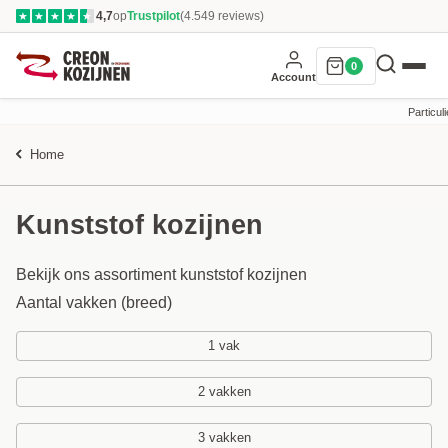
4,7
op
Trustpilot
(4.549 reviews)
★
★
★
★
★
0
Account
Particuli
Home
Kunststof kozijnen
Bekijk ons assortiment kunststof kozijnen
Aantal vakken (breed)
1 vak
2 vakken
3 vakken