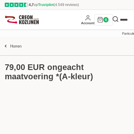
4,7
op
Trustpilot
(4.549 reviews)
★
★
★
★
★
0
Account
Particuli
Horren
79,00 EUR ongeacht
maatvoering *(A-kleur)