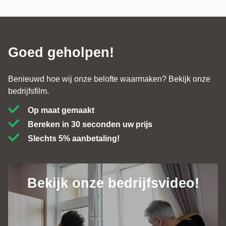
Alle reviews
Goed geholpen!
Benieuwd hoe wij onze belofte waarmaken? Bekijk onze
bedrijfsfilm.
Op maat gemaakt
Bereken in 30 seconden uw prijs
Slechts 5% aanbetaling!
Bekijk onze bedrijfsvideo!
Contact
+31 (0)184 - 76 07 60