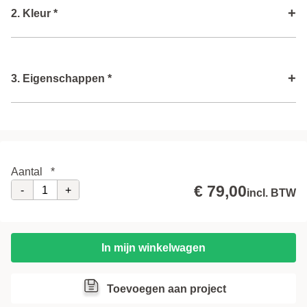
+
2. Kleur *
Kleur
i
+
3. Eigenschappen *
Volgende stap
Diepte profiel
Aantal
*
Type gaas
i
€ 79,00
-
+
incl. BTW
In mijn winkelwagen
Toevoegen aan project