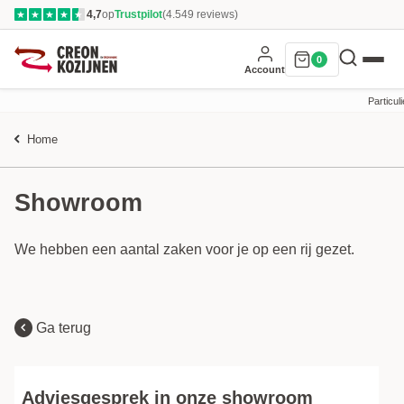
4,7
op
Trustpilot
(4.549 reviews)
★
★
★
★
★
0
Account
Particuli
Home
Showroom
We hebben een aantal zaken voor je op een rij gezet.
Ga terug
Adviesgesprek in onze showroom